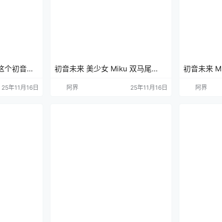
D 这个初音真
初音未来 美少女 Miku 双马尾
初音未来 M
机壁纸 虚拟
VOCALOID 虚拟偶像 手机壁纸 动
动漫壁纸 
25年11月16日
阿界
25年11月16日
阿界
漫壁纸