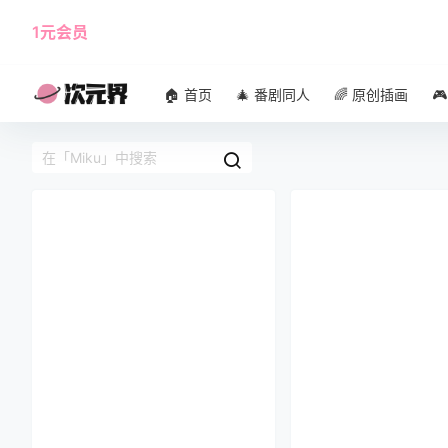
1元会员
使用攻略
角色大全
🏠 首页
🎄 番剧同人
🌈 原创插画
