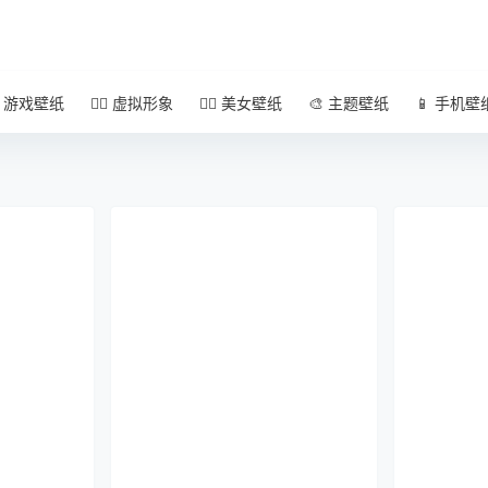
 游戏壁纸
🧚‍♀️ 虚拟形象
🧜‍♀️ 美女壁纸
🎨 主题壁纸
📱 手机壁