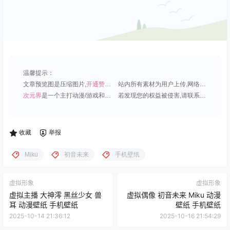
温馨提示：
文章预览图是压缩图片,
开通赞助会员
可免费下载超清原图;
站内所有素材为用户上传,网络分享或原创,请勿用于商业用途;
次元界
是一个主打动漫/游戏和虚拟偶像角色的插画壁纸平台;
若发现您的权益被侵害,请联系QQ1815919191,我们尽快处理.
收藏
举报
Miku
初音未来
手机壁纸
虚拟形象
虚拟形象
虚拟主播 大神澪 黑丝少女 兽
虚拟偶像 初音未来 Miku 动漫
耳 动漫壁纸 手机壁纸
壁纸 手机壁纸
2025-10-14 21:36:12
2025-10-16 21:54:29