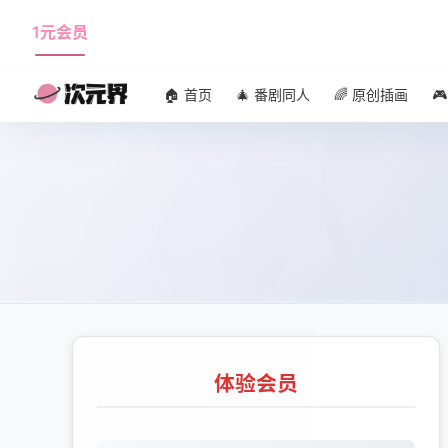
1元会员
使用攻略
角色大全
🏠 首页
🎄 番剧同人
🌈 原创插画

体验会员