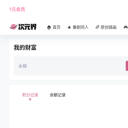
1元会员
使用攻略
角色大全
🏠 首页
🎄 番剧同人
🌈 原创插画

我的财富
余额
积分记录
余额记录