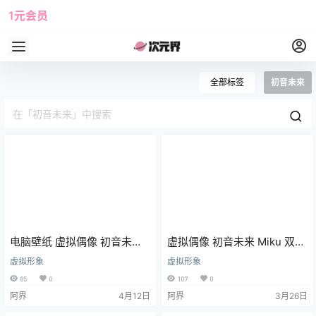
1元会员
使用攻略
角色大全
全部标签
初音未来
电脑壁纸 虚拟偶像 初音未来
虚拟偶像 初音未来 Miku 双马
miku 双马尾
尾 动漫壁纸 手机壁纸 4K壁纸
虚拟形象
虚拟形象
85
0
107
0
阿界
4月12日
阿界
3月26日