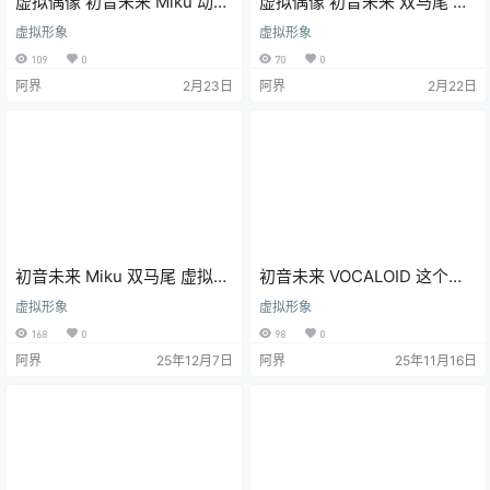
虚拟偶像 初音未来 Miku 动漫
虚拟偶像 初音未来 双马尾 手
壁纸 手机壁纸 4K壁纸
机壁纸 动漫壁纸 2K壁纸
虚拟形象
虚拟形象
109
0
70
0
阿界
2月23日
阿界
2月22日
初音未来 Miku 双马尾 虚拟偶
初音未来 VOCALOID 这个初
像 电脑壁纸 4K壁纸
音真美好 Miku 双马尾 手机壁
虚拟形象
虚拟形象
纸 虚拟偶像
168
0
98
0
阿界
25年12月7日
阿界
25年11月16日