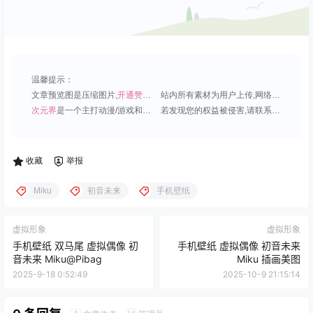
温馨提示：
文章预览图是压缩图片,
开通赞助会员
可免费下载超清原图;
站内所有素材为用户上传,网络分享或原创,请勿用于商业用途;
次元界
是一个主打动漫/游戏和虚拟偶像角色的插画壁纸平台;
若发现您的权益被侵害,请联系QQ1815919191,我们尽快处理.
收藏
举报
Miku
初音未来
手机壁纸
虚拟形象
虚拟形象
手机壁纸 双马尾 虚拟偶像 初
手机壁纸 虚拟偶像 初音未来
音未来 Miku@Pibag
Miku 插画美图
2025-9-18 0:52:49
2025-10-9 21:15:14