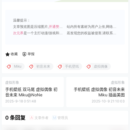
温馨提示：
文章预览图是压缩图片,
开通赞助会员
可免费下载超清原图;
站内所有素材为用户上传,网络分享或原创,请勿用于商业用途;
次元界
是一个主打动漫/游戏和虚拟偶像角色的插画壁纸平台;
若发现您的权益被侵害,请联系QQ1815919191,我们尽快处理.
收藏
举报
Miku
初音未来
手机壁纸
虚拟偶像
虚拟形象
虚拟形象
手机壁纸 双马尾 虚拟偶像 初
手机壁纸 虚拟偶像 初音未来
音未来 Miku@NoNe
Miku 插画美图
2025-9-18 0:51:48
2025-10-9 21:10:03
0 条回复
文章作者
管理员
A
M