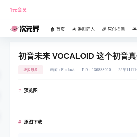
1元会员
使用攻略
角色大全
🏠 首页
🎄 番剧同人
🌈 原创插画

初音未来 VOCALOID 这个初音真
虚拟形象
画师：Emduck
PID：136883010
25年11月1
预览图
原图下载