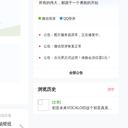
所有的伟大，都源于一个勇敢的开始
微信登录
QQ登录
公告：
图片服务器异常，正在修复中。
公告：
微信登录恢复正常
公告：
次元界正式运营！体验会员仅需1元！
全部公告
浏览历史
清空
[文章]
初音未来VOCALOID这个初音真美好
Miku双马尾手机壁纸虚拟偶像
虚拟形象
电脑壁纸