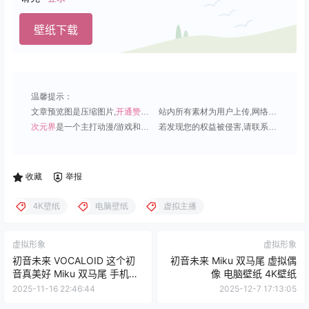
壁纸下载
温馨提示：
文章预览图是压缩图片,
开通赞助会员
可免费下载超清原图;
站内所有素材为用户上传,网络分享或原创,请勿用于商业用途;
次元界
是一个主打动漫/游戏和虚拟偶像角色的插画壁纸平台;
若发现您的权益被侵害,请联系QQ1815919191,我们尽快处理.
收藏
举报
4K壁纸
电脑壁纸
虚拟主播
虚拟形象
虚拟形象
初音未来 VOCALOID 这个初
初音未来 Miku 双马尾 虚拟偶
音真美好 Miku 双马尾 手机壁
像 电脑壁纸 4K壁纸
纸 虚拟偶像
2025-11-16 22:46:44
2025-12-7 17:13:05