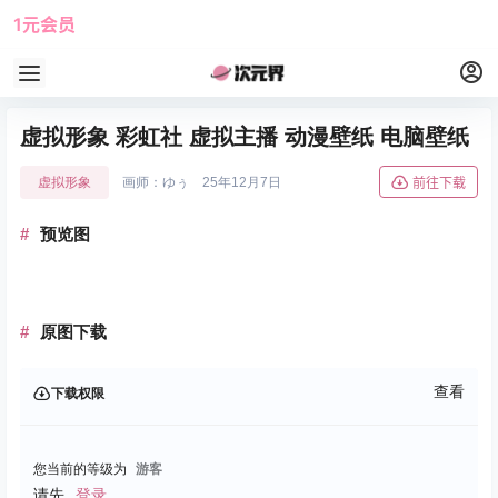
1元会员
使用攻略
角色大全
虚拟形象 彩虹社 虚拟主播 动漫壁纸 电脑壁纸
虚拟形象
画师：ゆぅ
25年12月7日
前往下载
预览图
原图下载
查看
下载权限
您当前的等级为
游客
请先
登录