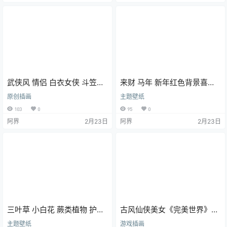
武侠风 情侣 白衣女侠 斗笠男
来财 马年 新年红色背景喜庆
子剑客 4K壁纸
4K电脑壁纸 3840x2400
原创插画
主题壁纸
103
0
95
0
阿界
2月23日
阿界
2月23日
三叶草 小白花 蕨类植物 护眼
古风仙侠美女《完美世界》清
带鱼屏壁纸 4K壁纸
漪 4K壁纸 带鱼屏壁纸
主题壁纸
游戏插画