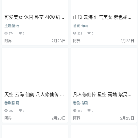
可爱美女 休闲 卧室 4K壁纸
山顶 云海 仙气美女 紫色裙子
3840x2880 电脑壁纸
凡人修仙传 紫灵 4K壁纸
主题壁纸
番剧插画
274
0
222
0
阿界
2月23日
阿界
2月23日
天空 云海 仙鹤 凡人修仙传 紫
凡人修仙传 星空 荷塘 紫灵
灵 4K壁纸 桌面壁纸
4K壁纸 电脑壁纸
番剧插画
番剧插画
3840x2160
207
0
160
0
阿界
2月23日
阿界
2月23日