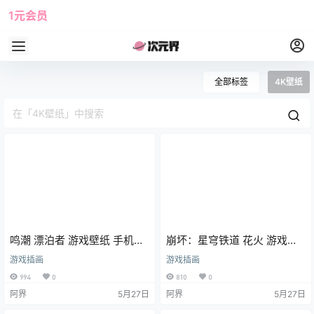
1元会员
使用攻略
角色大全
全部标签
4K壁纸
鸣潮 漂泊者 游戏壁纸 手机壁
崩坏：星穹铁道 花火 游戏壁
纸 4K壁纸
纸 手机壁纸 4K壁纸
游戏插画
游戏插画
994
0
810
0
阿界
5月27日
阿界
5月27日