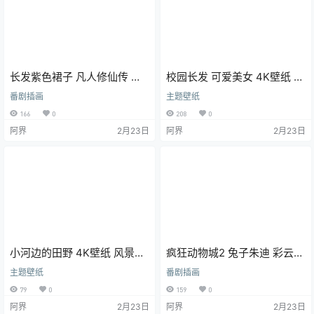
长发紫色裙子 凡人修仙传 美
校园长发 可爱美女 4K壁纸 电
女紫灵 樱花 4K壁纸
脑壁纸
番剧插画
主题壁纸
166
0
208
0
阿界
2月23日
阿界
2月23日
小河边的田野 4K壁纸 风景壁
疯狂动物城2 兔子朱迪 彩云
纸 3840x2400 电脑壁纸
朱迪 4K电脑壁纸 带鱼屏壁纸
主题壁纸
番剧插画
79
0
159
0
阿界
2月23日
阿界
2月23日