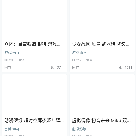
崩坏：星穹铁道 银狼 游戏壁
少女战区 风景 武器娘 武装少
纸 手机壁纸 4K壁纸
女 全境封锁 废墟 电脑壁纸 4k
游戏插画
游戏插画
壁纸
497
0
236
0
阿界
5月27日
阿界
4月12日
动漫壁纸 超时空辉夜姬！辉夜
虚拟偶像 初音未来 Miku 双马
双手V手势 手机壁纸 4K壁纸
尾 动漫壁纸 手机壁纸 4K壁纸
番剧插画
虚拟形象