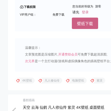
您当前的等级为
游客
下载权限
请先
登录
VIP用户组：
免费下载
壁纸下载
温馨提示：
文章预览图是压缩图片,
开通赞助会员
可免费下载超清原图;
次元界
是一个主打动漫/游戏和虚拟偶像角色的插画壁纸平台;
4K壁纸
凡人修仙传
电脑壁纸
紫灵
番剧插画
天空 云海 仙鹤 凡人修仙传 紫灵 4K壁纸 桌面壁纸