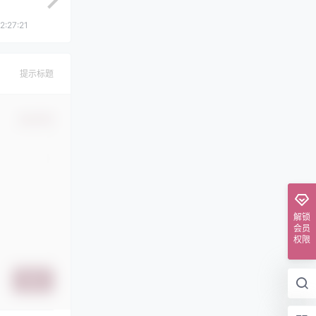
2:27:21
提示标题
确认修改
解锁
会员
权限
提交