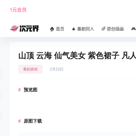
1元会员
使用攻略
角色大全
🏠 首页
🎄 番剧同人
🌈 原创插画

山顶 云海 仙气美女 紫色裙子 凡人
番剧插画
2月23日
预览图
原图下载