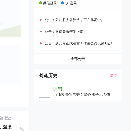
微信登录
QQ登录
公告：
图片服务器异常，正在修复中。
公告：
微信登录恢复正常
公告：
次元界正式运营！体验会员仅需1元！
全部公告
浏览历史
清空
[文章]
山顶云海仙气美女紫色裙子凡人修仙
传紫灵4K壁纸
番剧插画
手机壁纸