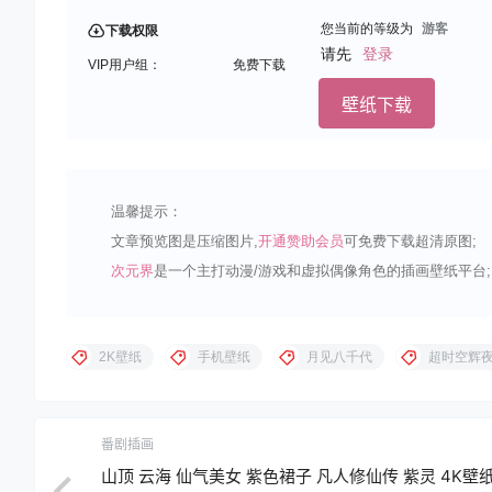
您当前的等级为
游客
下载权限
请先
登录
VIP用户组：
免费下载
壁纸下载
温馨提示：
文章预览图是压缩图片,
开通赞助会员
可免费下载超清原图;
次元界
是一个主打动漫/游戏和虚拟偶像角色的插画壁纸平台;
2K壁纸
手机壁纸
月见八千代
超时空辉
番剧插画
山顶 云海 仙气美女 紫色裙子 凡人修仙传 紫灵 4K壁