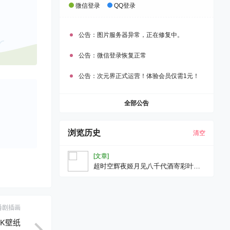
微信登录
QQ登录
公告：
图片服务器异常，正在修复中。
公告：
微信登录恢复正常
公告：
次元界正式运营！体验会员仅需1元！
全部公告
浏览历史
清空
[文章]
超时空辉夜姬月见八千代酒寄彩叶辉
夜动漫壁纸手机壁纸
番剧插画
2K壁纸