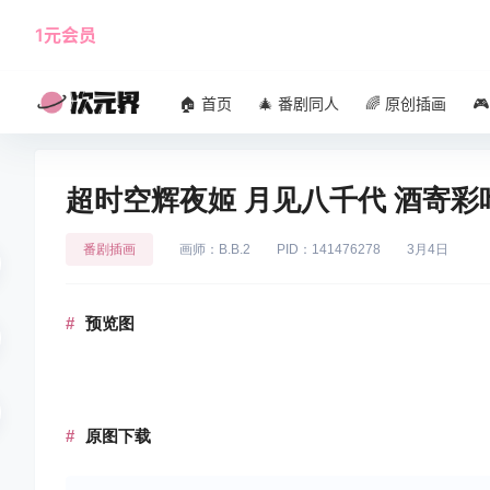
1元会员
使用攻略
角色大全
🏠 首页
🎄 番剧同人
🌈 原创插画

超时空辉夜姬 月见八千代 酒寄彩
番剧插画
画师：B.B.2
PID：141476278
3月4日
预览图
原图下载