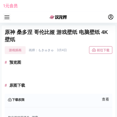
1元会员
使用攻略
角色大全
原神 桑多涅 哥伦比娅 游戏壁纸 电脑壁纸 4K
壁纸
游戏插画
画师：もきゅきゅ
3月4日
前往下载
预览图
原图下载
查看
下载权限