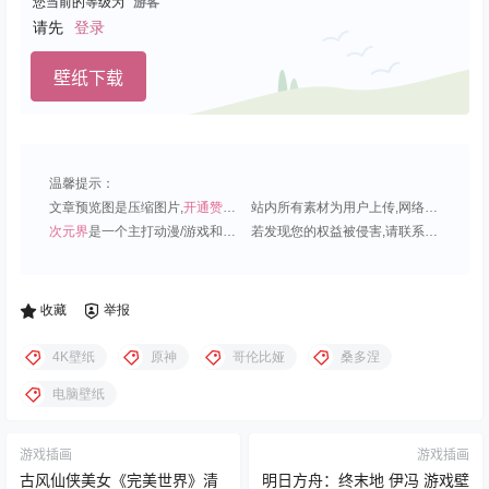
您当前的等级为
游客
请先
登录
壁纸下载
温馨提示：
文章预览图是压缩图片,
开通赞助会员
可免费下载超清原图;
站内所有素材为用户上传,网络分享或原创,请勿用于商业用途;
次元界
是一个主打动漫/游戏和虚拟偶像角色的插画壁纸平台;
若发现您的权益被侵害,请联系QQ1815919191,我们尽快处理.
收藏
举报
4K壁纸
原神
哥伦比娅
桑多涅
电脑壁纸
游戏插画
游戏插画
古风仙侠美女《完美世界》清
明日方舟：终末地 伊冯 游戏壁