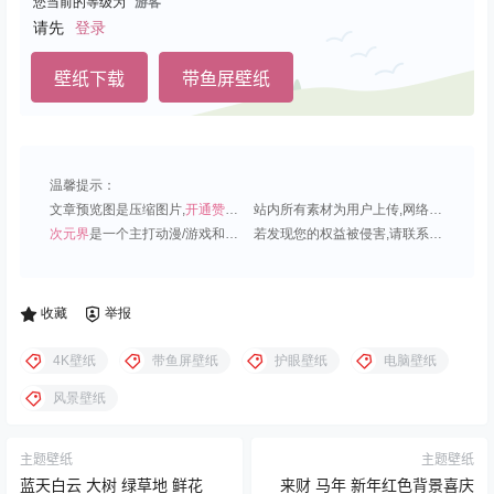
您当前的等级为
游客
请先
登录
壁纸下载
带鱼屏壁纸
温馨提示：
文章预览图是压缩图片,
开通赞助会员
可免费下载超清原图;
站内所有素材为用户上传,网络分享或原创,请勿用于商业用途;
次元界
是一个主打动漫/游戏和虚拟偶像角色的插画壁纸平台;
若发现您的权益被侵害,请联系QQ1815919191,我们尽快处理.
收藏
举报
4K壁纸
带鱼屏壁纸
护眼壁纸
电脑壁纸
风景壁纸
主题壁纸
主题壁纸
蓝天白云 大树 绿草地 鲜花
来财 马年 新年红色背景喜庆