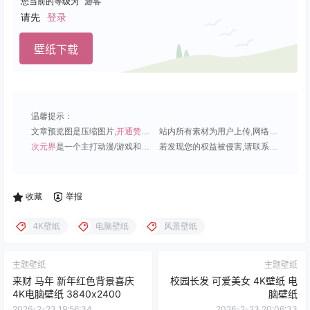
您当前的等级为
游客
请先
登录
壁纸下载
温馨提示：
文章预览图是压缩图片,
开通赞助会员
可免费下载超清原图;
站内所有素材为用户上传,网络分享或原创,请勿用于商业用途;
次元界
是一个主打动漫/游戏和虚拟偶像角色的插画壁纸平台;
若发现您的权益被侵害,请联系QQ1815919191,我们尽快处理.
收藏
举报
4K壁纸
电脑壁纸
风景壁纸
主题壁纸
主题壁纸
来财 马年 新年红色背景喜庆
校园长发 可爱美女 4K壁纸 电
4K电脑壁纸 3840x2400
脑壁纸
2026-2-23 19:56:34
2026-2-23 20:06:33