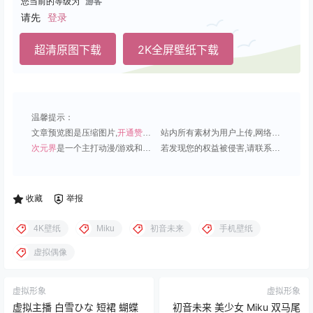
您当前的等级为
游客
请先
登录
超清原图下载
2K全屏壁纸下载
温馨提示：
文章预览图是压缩图片,
开通赞助会员
可免费下载超清原图;
站内所有素材为用户上传,网络分享或原创,请勿用于商业用途;
次元界
是一个主打动漫/游戏和虚拟偶像角色的插画壁纸平台;
若发现您的权益被侵害,请联系QQ1815919191,我们尽快处理.
收藏
举报
4K壁纸
Miku
初音未来
手机壁纸
虚拟偶像
虚拟形象
虚拟形象
虚拟主播 白雪ひな 短裙 蝴蝶
初音未来 美少女 Miku 双马尾