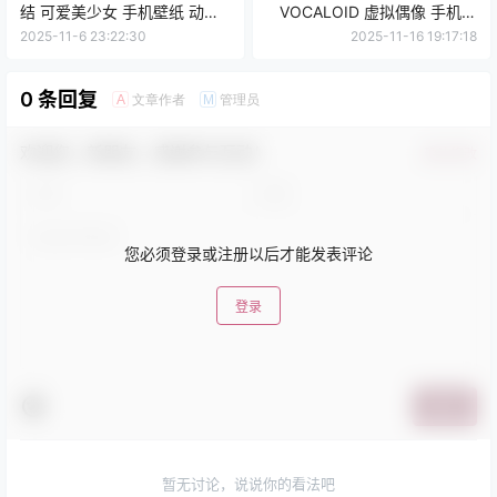
结 可爱美少女 手机壁纸 动漫
VOCALOID 虚拟偶像 手机壁
壁纸
纸 动漫壁纸
2025-11-6 23:22:30
2025-11-16 19:17:18
0 条回复
文章作者
管理员
A
M
欢迎您，新朋友，感谢参与互动！
确认修改
您必须登录或注册以后才能发表评论
登录
提交
暂无讨论，说说你的看法吧