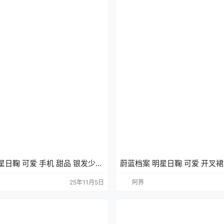
星日鞠 可爱 手机 甜品 银发少女
蔚蓝档案 明星日鞠 可爱 开叉裙
机壁纸
戏壁纸 手机壁纸
25年11月5日
阿界