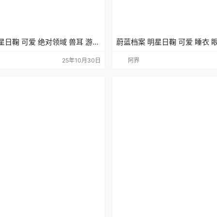
星日鞠 可爱 绝对领域 兽耳 游戏
蔚蓝档案 明星日鞠 可爱 睡衣 眼
纸
戏壁纸 手机壁纸
25年10月30日
阿界