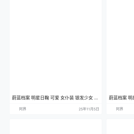
蔚蓝档案 明星日鞠 可爱 女仆装 银发少女 游
蔚蓝档案 明
戏壁纸 手机壁纸
游戏壁纸 手
阿界
25年11月5日
阿界