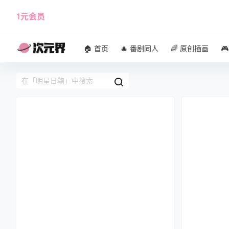
1元会员
使用攻略
角色大全
🏠 首页
🎄 番剧同人
🌈 原创插画
