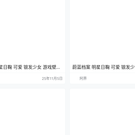
星日鞠 可爱 银发少女 游戏壁纸
蔚蓝档案 明星日鞠 可爱 银发少
手机壁纸
25年11月5日
阿界