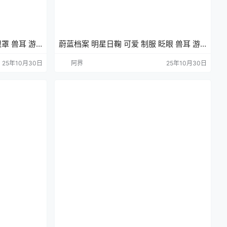
罩 兽耳 游
蔚蓝档案 明星日鞠 可爱 制服 眨眼 兽耳 游
戏壁纸 手机壁纸
25年10月30日
阿界
25年10月30日