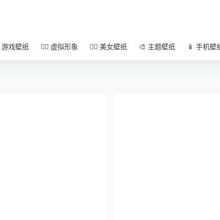
 游戏壁纸
🧚‍♀️ 虚拟形象
🧜‍♀️ 美女壁纸
🎨 主题壁纸
📱 手机壁