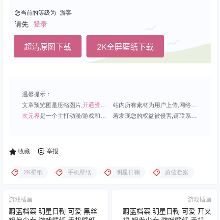
您当前的等级为
游客
请先
登录
超清原图下载
2K全屏壁纸下载
温馨提示：
文章预览图是压缩图片,
开通赞助会员
可免费下载超清原图;
站内所有素材为用户上传,网络分享或原创,请勿用于商业用途;
次元界
是一个主打动漫/游戏和虚拟偶像角色的插画壁纸平台;
若发现您的权益被侵害,请联系QQ1815919191,我们尽快处理.
收藏
举报
2K壁纸
手机壁纸
明星日鞠
蔚蓝档案
游戏插画
游戏插画
蔚蓝档案 明星日鞠 可爱 黑丝
蔚蓝档案 明星日鞠 可爱 开叉