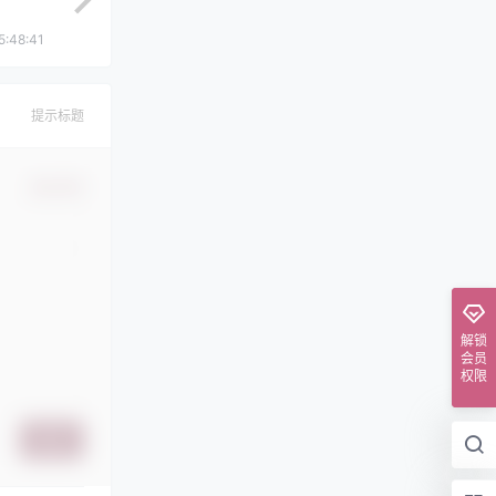
5:48:41
提示标题
确认修改
解锁
会员
权限
提交