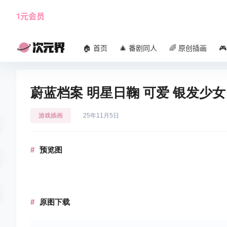
1元会员
使用攻略
角色大全
🏠 首页
🎄 番剧同人
🌈 原创插画

蔚蓝档案 明星日鞠 可爱 银发少女
游戏插画
25年11月5日
预览图
原图下载