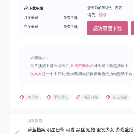
您当前的等级为
游客
下载权限
请先
登录
月度会员：
免费下载
年度会员：
免费下载
超清原图下载
温馨提示：
文章预览图是压缩图片,
开通赞助会员
可免费下载超清原图;
次元界
是一个主打动漫/游戏和虚拟偶像角色的插画壁纸平台;
2K壁纸
手机壁纸
明星日鞠
蔚蓝档案
游戏插画
蔚蓝档案 明星日鞠 可爱 黑丝 短裙 银发少女 游戏壁纸