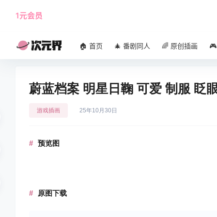
1元会员
使用攻略
角色大全
🏠 首页
🎄 番剧同人
🌈 原创插画

蔚蓝档案 明星日鞠 可爱 制服 眨
游戏插画
25年10月30日
预览图
原图下载