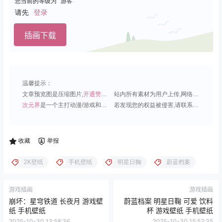
您当前的等级为
游客
请先
登录
插画下载
温馨提示：
文章预览图是压缩图片,
开通赞助会员
可免费下载超清原图;
站内所有素材为用户上传,网络分享或原创,请勿用于商业用途;
次元界
是一个主打动漫/游戏和虚拟偶像角色的插画壁纸平台;
若发现您的权益被侵害,请联系QQ1815919191,我们尽快处理.
收藏
举报
2K壁纸
手机壁纸
明星日鞠
蔚蓝档案
游戏插画
游戏插画
崩坏：星穹铁道 长夜月 游戏壁
蔚蓝档案 明星日鞠 可爱 饮料
纸 手机壁纸
杯 游戏壁纸 手机壁纸
2025-10-30 13:58:36
2025-10-30 15:52:35