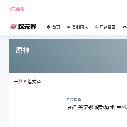
1元会员
使用攻略
角色大全
🏠 首页
🎄 番剧同人
🌈 原创插画

原神
一共
8
篇文章
游戏插画
原神 芙宁娜 游戏壁纸 手