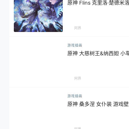
原神 Flins 克里洛·楚德
阿界
游戏插画
原神 大慈树王&纳西妲 小
阿界
游戏插画
原神 桑多涅 女仆装 游戏