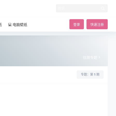
纸
💻 电脑壁纸
登录
快速注册
往期专题
专题：第
1
期