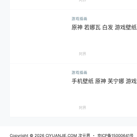
阿界
游戏插画
原神 若娜瓦 白发 游戏壁
阿界
游戏插画
手机壁纸 原神 芙宁娜 游
阿界
Copyright © 2026
CIYUANJIE.COM 次元界
・
京ICP备15000641号