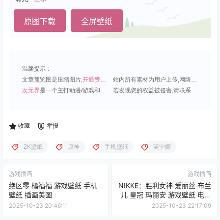
原图下载
全屏壁纸
温馨提示：
文章预览图是压缩图片,
开通赞助会员
可免费下载超清原图;
站内所有素材为用户上传,网络分享或原创,请勿用于商业用途;
次元界
是一个主打动漫/游戏和虚拟偶像角色的插画壁纸平台;
若发现您的权益被侵害,请联系QQ1815919191,我们尽快处理.
收藏
举报
2K壁纸
原神
手机壁纸
芙宁娜
游戏插画
游戏插画
绝区零 橘福福 游戏壁纸 手机
NIKKE：胜利女神 爱丽丝 布兰
壁纸 插画美图
儿 皇冠 玛丽安 游戏壁纸 电脑
壁纸
2025-10-23 20:46:11
2025-10-23 22:17:09