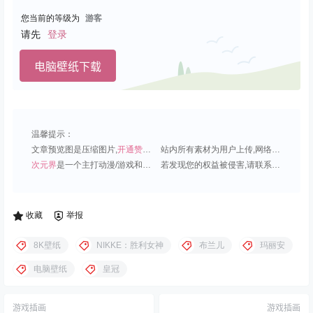
您当前的等级为
游客
请先
登录
电脑壁纸下载
温馨提示：
文章预览图是压缩图片,
开通赞助会员
可免费下载超清原图;
站内所有素材为用户上传,网络分享或原创,请勿用于商业用途;
次元界
是一个主打动漫/游戏和虚拟偶像角色的插画壁纸平台;
若发现您的权益被侵害,请联系QQ1815919191,我们尽快处理.
收藏
举报
8K壁纸
NIKKE：胜利女神
布兰儿
玛丽安
电脑壁纸
皇冠
游戏插画
游戏插画