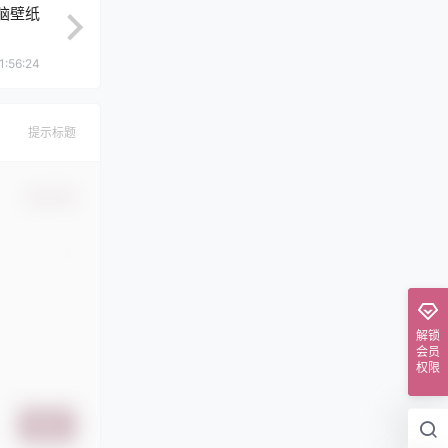
电脑壁纸
1:56:24
提示标题
确认修改
解锁
会员
权限
提交