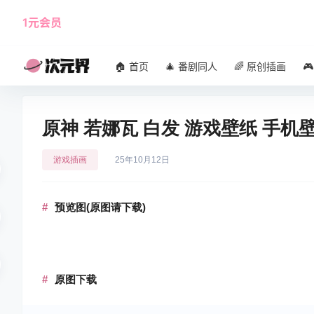
1元会员
使用攻略
角色大全
🏠 首页
🎄 番剧同人
🌈 原创插画

原神 若娜瓦 白发 游戏壁纸 手机
游戏插画
25年10月12日
预览图(原图请下载)
原图下载