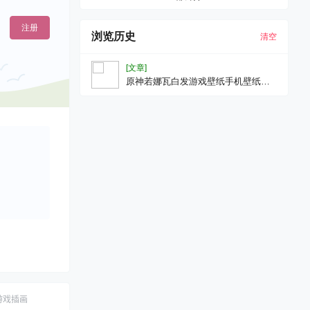
注册
浏览历史
清空
[文章]
原神若娜瓦白发游戏壁纸手机壁纸插
画美图
游戏插画