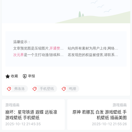
温馨提示：
文章预览图是压缩图片,
开通赞助会员
可免费下载超清原图;
站内所有素材为用户上传,网络分享或原创,请勿用于商业用途;
次元界
是一个主打动漫/游戏和虚拟偶像角色的插画壁纸平台;
若发现您的权益被侵害,请联系QQ1815919191,我们尽快处理.
收藏
举报
弗洛洛
手机壁纸
鸣潮
游戏插画
游戏插画
崩坏：星穹铁道 遐蝶 远坂凛
原神 若娜瓦 白发 游戏壁纸 手
游戏壁纸 手机壁纸
机壁纸 插画美图
2025-10-12 21:45:35
2025-10-12 21:55:26