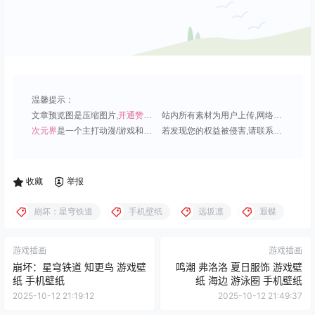
温馨提示：
文章预览图是压缩图片,
开通赞助会员
可免费下载超清原图;
站内所有素材为用户上传,网络分享或原创,请勿用于商业用途;
次元界
是一个主打动漫/游戏和虚拟偶像角色的插画壁纸平台;
若发现您的权益被侵害,请联系QQ1815919191,我们尽快处理.
收藏
举报
崩坏：星穹铁道
手机壁纸
远坂凛
遐蝶
游戏插画
游戏插画
崩坏：星穹铁道 知更鸟 游戏壁
鸣潮 弗洛洛 夏日服饰 游戏壁
纸 手机壁纸
纸 海边 游泳圈 手机壁纸
2025-10-12 21:19:12
2025-10-12 21:49:37