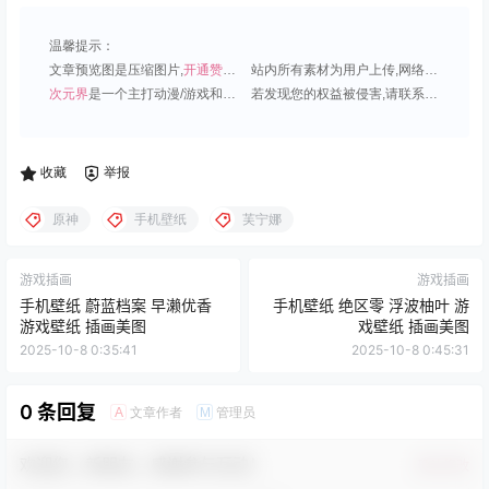
温馨提示：
文章预览图是压缩图片,
开通赞助会员
可免费下载超清原图;
站内所有素材为用户上传,网络分享或原创,请勿用于商业用途;
次元界
是一个主打动漫/游戏和虚拟偶像角色的插画壁纸平台;
若发现您的权益被侵害,请联系QQ1815919191,我们尽快处理.
收藏
举报
原神
手机壁纸
芙宁娜
游戏插画
游戏插画
手机壁纸 蔚蓝档案 早濑优香
手机壁纸 绝区零 浮波柚叶 游
游戏壁纸 插画美图
戏壁纸 插画美图
2025-10-8 0:35:41
2025-10-8 0:45:31
0 条回复
文章作者
管理员
A
M
欢迎您，新朋友，感谢参与互动！
确认修改