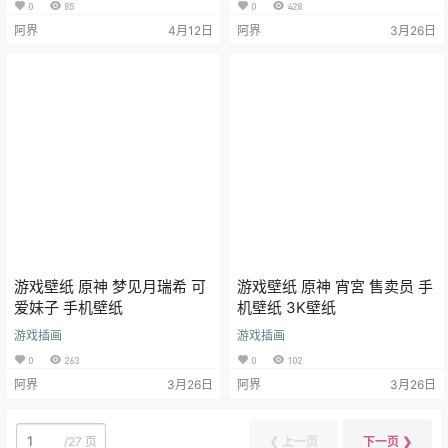
0
85
0
428
阿界
4月12日
阿界
3月26日
游戏壁纸 原神 梦见月瑞希 可
游戏壁纸 原神 宵宮 售卖员 手
爱妹子 手机壁纸
机壁纸 3K壁纸
游戏插画
游戏插画
0
263
0
102
阿界
3月26日
阿界
3月26日
/
27 页
❮ 上一页
下一页 ❯