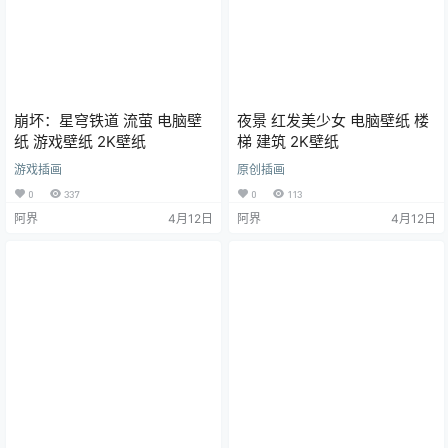
崩坏：星穹铁道 流萤 电脑壁
夜景 红发美少女 电脑壁纸 楼
纸 游戏壁纸 2K壁纸
梯 建筑 2K壁纸
游戏插画
原创插画
0
337
0
113
阿界
4月12日
阿界
4月12日