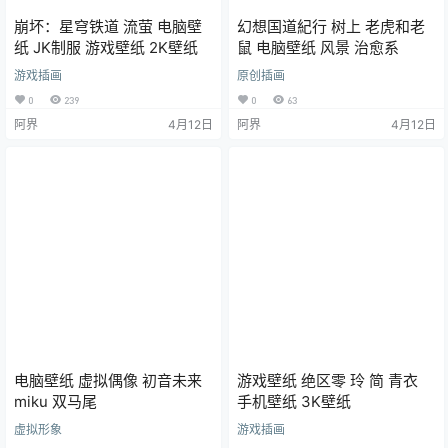
崩坏：星穹铁道 流萤 电脑壁
幻想国道紀行 树上 老虎和老
纸 JK制服 游戏壁纸 2K壁纸
鼠 电脑壁纸 风景 治愈系
游戏插画
原创插画
0
239
0
63
阿界
4月12日
阿界
4月12日
电脑壁纸 虚拟偶像 初音未来
游戏壁纸 绝区零 玲 简 青衣
miku 双马尾
手机壁纸 3K壁纸
虚拟形象
游戏插画