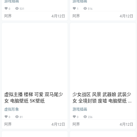
游戏插画
游戏插画
0
531
1
516
阿界
4月12日
阿界
4月12日
虚拟主播 楼梯 可爱 双马尾少
少女战区 风景 武器娘 武装少
女 电脑壁纸 5K壁纸
女 全境封锁 废墟 电脑壁纸 4k
壁纸
虚拟形象
游戏插画
0
81
0
236
阿界
4月12日
阿界
4月12日