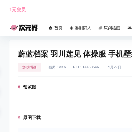
1元会员
使用攻略
角色大全
🏠 首页
🎄 番剧同人
🌈 原创插画

蔚蓝档案 羽川莲见 体操服 手机壁
游戏插画
画师：AKA
PID：144685461
5月27日
预览图
原图下载