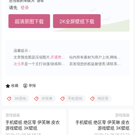
您当前的等级为
游客
请先
登录
超清原图下载
2K全屏壁纸下载
温馨提示：
文章预览图是压缩图片,
开通赞助会员
可免费下载超清原图;
站内所有素材为用户上传,网络分享或原创,请勿用于商业用途;
次元界
是一个主打动漫/游戏和虚拟偶像角色的插画壁纸平台;
若发现您的权益被侵害,请联系QQ1815919191,我们尽快处理.
收藏
举报
3K壁纸
伊芙琳
手机壁纸
绝区零
游戏插画
游戏插画
手机壁纸 绝区零 伊芙琳 皮衣
手机壁纸 绝区零 伊芙琳 皮衣
游戏壁纸 3K壁纸
游戏壁纸 3K壁纸
2025-11-29 16:36:18
2025-11-29 16:42:22