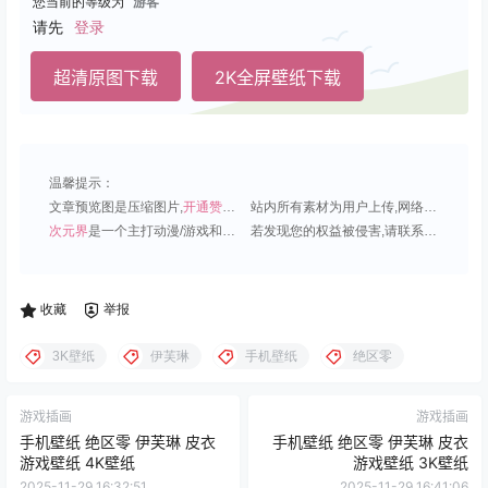
您当前的等级为
游客
请先
登录
超清原图下载
2K全屏壁纸下载
温馨提示：
文章预览图是压缩图片,
开通赞助会员
可免费下载超清原图;
站内所有素材为用户上传,网络分享或原创,请勿用于商业用途;
次元界
是一个主打动漫/游戏和虚拟偶像角色的插画壁纸平台;
若发现您的权益被侵害,请联系QQ1815919191,我们尽快处理.
收藏
举报
3K壁纸
伊芙琳
手机壁纸
绝区零
游戏插画
游戏插画
手机壁纸 绝区零 伊芙琳 皮衣
手机壁纸 绝区零 伊芙琳 皮衣
游戏壁纸 4K壁纸
游戏壁纸 3K壁纸
2025-11-29 16:32:51
2025-11-29 16:41:06