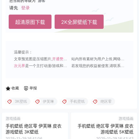
您当前的等级为
游客
请先
登录
超清原图下载
2K全屏壁纸下载
温馨提示：
文章预览图是压缩图片,
开通赞助会员
可免费下载超清原图;
站内所有素材为用户上传,网络分享或原创,请勿用于商业用途;
次元界
是一个主打动漫/游戏和虚拟偶像角色的插画壁纸平台;
若发现您的权益被侵害,请联系QQ1815919191,我们尽快处理.
收藏
举报
3K壁纸
伊芙琳
手机壁纸
绝区零
游戏插画
游戏插画
手机壁纸 绝区零 伊芙琳 皮衣
手机壁纸 绝区零 伊芙琳 皮衣
游戏壁纸 3K壁纸
游戏壁纸 5K壁纸
2025-11-29 16:41:06
2025-11-29 16:43:42