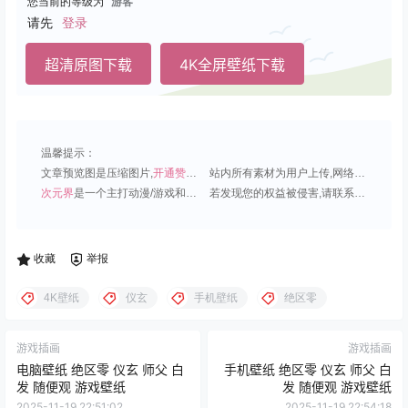
您当前的等级为
游客
请先
登录
超清原图下载
4K全屏壁纸下载
温馨提示：
文章预览图是压缩图片,
开通赞助会员
可免费下载超清原图;
站内所有素材为用户上传,网络分享或原创,请勿用于商业用途;
次元界
是一个主打动漫/游戏和虚拟偶像角色的插画壁纸平台;
若发现您的权益被侵害,请联系QQ1815919191,我们尽快处理.
收藏
举报
4K壁纸
仪玄
手机壁纸
绝区零
游戏插画
游戏插画
电脑壁纸 绝区零 仪玄 师父 白
手机壁纸 绝区零 仪玄 师父 白
发 随便观 游戏壁纸
发 随便观 游戏壁纸
2025-11-19 22:51:02
2025-11-19 22:54:18