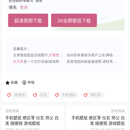
您当前的等级为
游客
请先
登录
超清原图下载
2K全屏壁纸下载
温馨提示：
文章预览图是压缩图片,
开通赞助会员
可免费下载超清原图;
站内所有素材为用户上传,网络分享或原创,请勿用于商业用途;
次元界
是一个主打动漫/游戏和虚拟偶像角色的插画壁纸平台;
若发现您的权益被侵害,请联系QQ1815919191,我们尽快处理.
收藏
举报
3K壁纸
仪玄
手机壁纸
绝区零
游戏插画
游戏插画
手机壁纸 绝区零 仪玄 师父 白
手机壁纸 绝区零 仪玄 师父 白
发 随便观 游戏壁纸
发 随便观 游戏壁纸
2025-11-19 22:52:50
2025-11-19 22:55:20