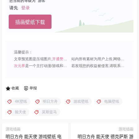
您当前的等级为
游客
请先
登录
插画壁纸下载
温馨提示：
文章预览图是压缩图片,
开通赞助会员
可免费下载超清原图;
站内所有素材为用户上传,网络分享或原创,请勿用于商业用途;
次元界
是一个主打动漫/游戏和虚拟偶像角色的插画壁纸平台;
若发现您的权益被侵害,请联系QQ1815919191,我们尽快处理.
收藏
举报
4K壁纸
明日方舟
游戏壁纸
电脑壁纸
能天使
莫斯提马
游戏插画
游戏插画
明日方舟 能天使 游戏壁纸 电
明日方舟 能天使 德克萨斯 游