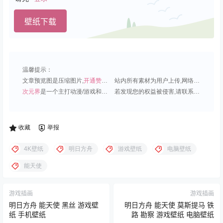
壁纸下载
温馨提示：
文章预览图是压缩图片,
开通赞助会员
可免费下载超清原图;
站内所有素材为用户上传,网络分享或原创,请勿用于商业用途;
次元界
是一个主打动漫/游戏和虚拟偶像角色的插画壁纸平台;
若发现您的权益被侵害,请联系QQ1815919191,我们尽快处理.
收藏
举报
4K壁纸
明日方舟
游戏壁纸
电脑壁纸
能天使
游戏插画
游戏插画
明日方舟 能天使 黑丝 游戏壁
明日方舟 能天使 莫斯提马 铁
纸 手机壁纸
路 勘察 游戏壁纸 电脑壁纸