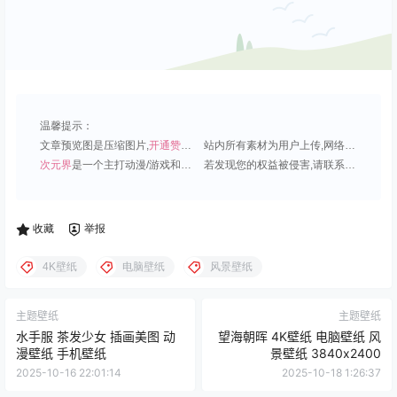
温馨提示：
文章预览图是压缩图片,
开通赞助会员
可免费下载超清原图;
站内所有素材为用户上传,网络分享或原创,请勿用于商业用途;
次元界
是一个主打动漫/游戏和虚拟偶像角色的插画壁纸平台;
若发现您的权益被侵害,请联系QQ1815919191,我们尽快处理.
收藏
举报
4K壁纸
电脑壁纸
风景壁纸
主题壁纸
主题壁纸
水手服 茶发少女 插画美图 动
望海朝晖 4K壁纸 电脑壁纸 风
漫壁纸 手机壁纸
景壁纸 3840x2400
2025-10-16 22:01:14
2025-10-18 1:26:37