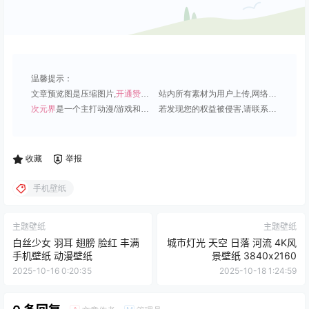
温馨提示：
文章预览图是压缩图片,
开通赞助会员
可免费下载超清原图;
站内所有素材为用户上传,网络分享或原创,请勿用于商业用途;
次元界
是一个主打动漫/游戏和虚拟偶像角色的插画壁纸平台;
若发现您的权益被侵害,请联系QQ1815919191,我们尽快处理.
收藏
举报
手机壁纸
主题壁纸
主题壁纸
白丝少女 羽耳 翅膀 脸红 丰满
城市灯光 天空 日落 河流 4K风
手机壁纸 动漫壁纸
景壁纸 3840x2160
2025-10-16 0:20:35
2025-10-18 1:24:59