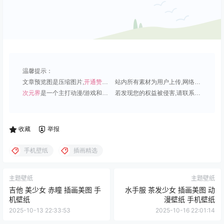
温馨提示：
文章预览图是压缩图片,
开通赞助会员
可免费下载超清原图;
站内所有素材为用户上传,网络分享或原创,请勿用于商业用途;
次元界
是一个主打动漫/游戏和虚拟偶像角色的插画壁纸平台;
若发现您的权益被侵害,请联系QQ1815919191,我们尽快处理.
收藏
举报
手机壁纸
插画精选
主题壁纸
主题壁纸
吉他 美少女 赤瞳 插画美图 手
水手服 茶发少女 插画美图 动
机壁纸
漫壁纸 手机壁纸
2025-10-13 22:33:53
2025-10-16 22:01:14