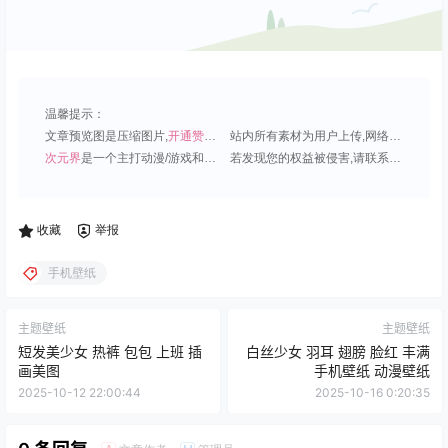
温馨提示：
文章预览图是压缩图片,
开通赞助会员
可免费下载超清原图;
站内所有素材为用户上传,网络分享或原创,请勿用于商业用途;
次元界
是一个主打动漫/游戏和虚拟偶像角色的插画壁纸平台;
若发现您的权益被侵害,请联系QQ1815919191,我们尽快处理.
收藏
举报
手机壁纸
主题壁纸
主题壁纸
短发美少女 热裤 包包 上班 插
白丝少女 羽耳 翅膀 脸红 丰满
画美图
手机壁纸 动漫壁纸
2025-10-12 22:00:44
2025-10-16 0:20:35