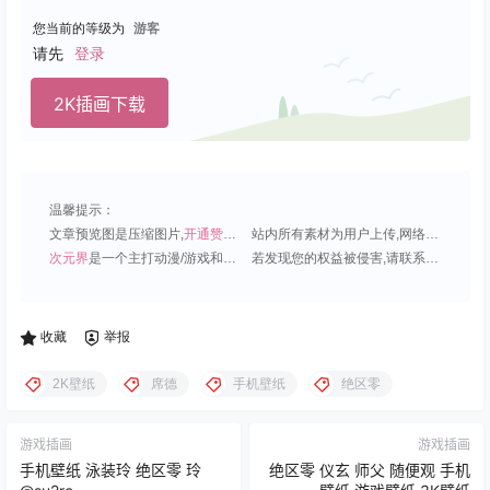
您当前的等级为
游客
请先
登录
2K插画下载
温馨提示：
文章预览图是压缩图片,
开通赞助会员
可免费下载超清原图;
站内所有素材为用户上传,网络分享或原创,请勿用于商业用途;
次元界
是一个主打动漫/游戏和虚拟偶像角色的插画壁纸平台;
若发现您的权益被侵害,请联系QQ1815919191,我们尽快处理.
收藏
举报
2K壁纸
席德
手机壁纸
绝区零
游戏插画
游戏插画
手机壁纸 泳装玲 绝区零 玲
绝区零 仪玄 师父 随便观 手机