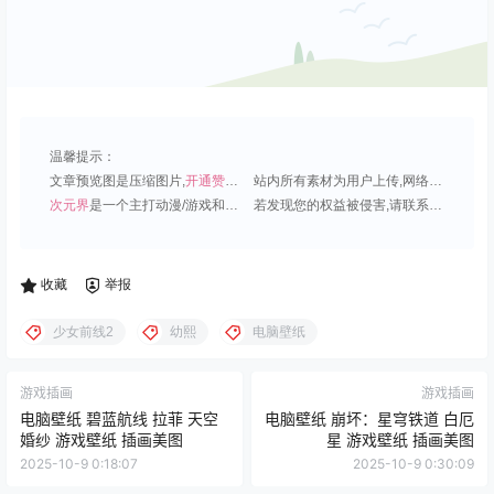
温馨提示：
文章预览图是压缩图片,
开通赞助会员
可免费下载超清原图;
站内所有素材为用户上传,网络分享或原创,请勿用于商业用途;
次元界
是一个主打动漫/游戏和虚拟偶像角色的插画壁纸平台;
若发现您的权益被侵害,请联系QQ1815919191,我们尽快处理.
收藏
举报
少女前线2
幼熙
电脑壁纸
游戏插画
游戏插画
电脑壁纸 碧蓝航线 拉菲 天空
电脑壁纸 崩坏：星穹铁道 白厄
婚纱 游戏壁纸 插画美图
星 游戏壁纸 插画美图
2025-10-9 0:18:07
2025-10-9 0:30:09