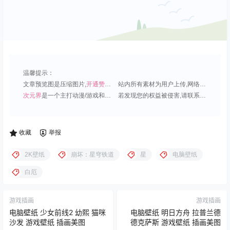
温馨提示：
文章预览图是压缩图片,
开通赞助会员
可免费下载超清原图;
站内所有素材为用户上传,网络分享或原创,请勿用于商业用途;
次元界
是一个主打动漫/游戏和虚拟偶像角色的插画壁纸平台;
若发现您的权益被侵害,请联系QQ1815919191,我们尽快处理.
收藏
举报
2K壁纸
崩坏：星穹铁道
星
电脑壁纸
白厄
游戏插画
游戏插画
电脑壁纸 少女前线2 幼熙 猫咪
电脑壁纸 明日方舟 拉普兰德
沙发 游戏壁纸 插画美图
德克萨斯 游戏壁纸 插画美图