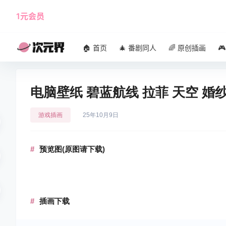
1元会员
使用攻略
角色大全
🏠 首页
🎄 番剧同人
🌈 原创插画

电脑壁纸 碧蓝航线 拉菲 天空 婚
游戏插画
25年10月9日
预览图(原图请下载)
插画下载