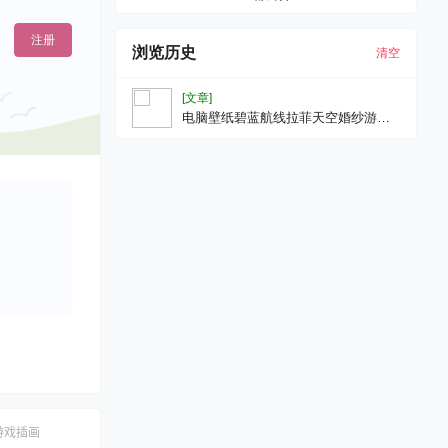
注册
浏览历史
清空
[文章]
电脑壁纸碧蓝航线拉菲天空婚纱游戏
壁纸插画美图
游戏插画