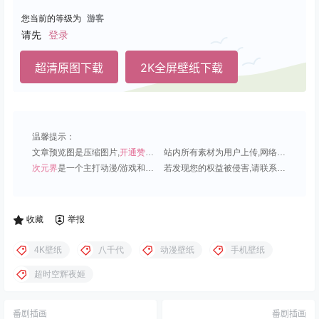
您当前的等级为
游客
请先
登录
超清原图下载
2K全屏壁纸下载
温馨提示：
文章预览图是压缩图片,
开通赞助会员
可免费下载超清原图;
站内所有素材为用户上传,网络分享或原创,请勿用于商业用途;
次元界
是一个主打动漫/游戏和虚拟偶像角色的插画壁纸平台;
若发现您的权益被侵害,请联系QQ1815919191,我们尽快处理.
收藏
举报
4K壁纸
八千代
动漫壁纸
手机壁纸
超时空辉夜姬
番剧插画
番剧插画