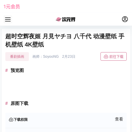
1元会员
使用攻略
角色大全
超时空辉夜姬 月見ヤチヨ 八千代 动漫壁纸 手
机壁纸 4K壁纸
番剧插画
画师：SoyooNG
2月23日
前往下载
预览图
原图下载
查看
下载权限