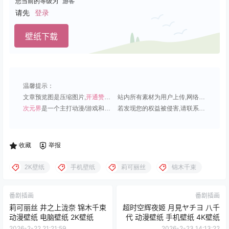
您当前的等级为
游客
请先
登录
壁纸下载
温馨提示：
文章预览图是压缩图片,
开通赞助会员
可免费下载超清原图;
站内所有素材为用户上传,网络分享或原创,请勿用于商业用途;
次元界
是一个主打动漫/游戏和虚拟偶像角色的插画壁纸平台;
若发现您的权益被侵害,请联系QQ1815919191,我们尽快处理.
收藏
举报
2K壁纸
手机壁纸
莉可丽丝
锦木千束
番剧插画
番剧插画
莉可丽丝 井之上泷奈 锦木千束
超时空辉夜姬 月見ヤチヨ 八千
动漫壁纸 电脑壁纸 2K壁纸
代 动漫壁纸 手机壁纸 4K壁纸
2026-2-22 21:21:59
2026-2-23 14:13:22