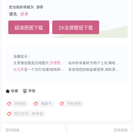
您当前的等级为
游客
请先
登录
超清原图下载
2K全屏壁纸下载
温馨提示：
文章预览图是压缩图片,
开通赞助会员
可免费下载超清原图;
站内所有素材为用户上传,网络分享或原创,请勿用于商业用途;
次元界
是一个主打动漫/游戏和虚拟偶像角色的插画壁纸平台;
若发现您的权益被侵害,请联系QQ1815919191,我们尽快处理.
收藏
举报
2K壁纸
佩丽卡
手机壁纸
明日方舟：终末地
游戏插画
游戏插画