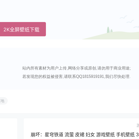
2K全屏壁纸下载
站内所有素材为用户上传,网络分享或原创,请勿用于商业用途;
若发现您的权益被侵害,请联系QQ1815919191,我们尽快处理.
末地
崩坏：星穹铁道 流萤 皮裙 妇女 游戏壁纸 手机壁纸 