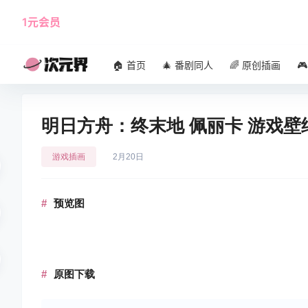
1元会员
使用攻略
角色大全
🏠 首页
🎄 番剧同人
🌈 原创插画

明日方舟：终末地 佩丽卡 游戏壁纸
游戏插画
2月20日
预览图
原图下载