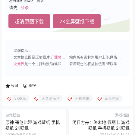
您当前的等级为
游客
请先
登录
超清原图下载
2K全屏壁纸下载
温馨提示：
文章预览图是压缩图片,
开通赞助会员
可免费下载超清原图;
站内所有素材为用户上传,网络分享或原创,请勿用于商业用途;
次元界
是一个主打动漫/游戏和虚拟偶像角色的插画壁纸平台;
若发现您的权益被侵害,请联系QQ1815919191,我们尽快处理.
收藏
举报
2K壁纸
天童爱丽丝
手机壁纸
蔚蓝档案
游戏插画
游戏插画
原神 哥伦比娅 游戏壁纸 手机
明日方舟：终末地 佩丽卡 游戏
壁纸 2K壁纸
壁纸 手机壁纸 2K壁纸
2026-2-9 0:06:40
2026-2-9 0:15:25